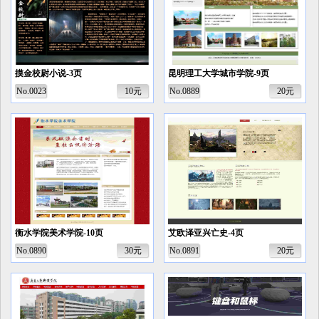
摸金校尉小说-3页
昆明理工大学城市学院-9页
No.0023
10元
No.0889
20元
衡水学院美术学院-10页
艾欧泽亚兴亡史-4页
No.0890
30元
No.0891
20元