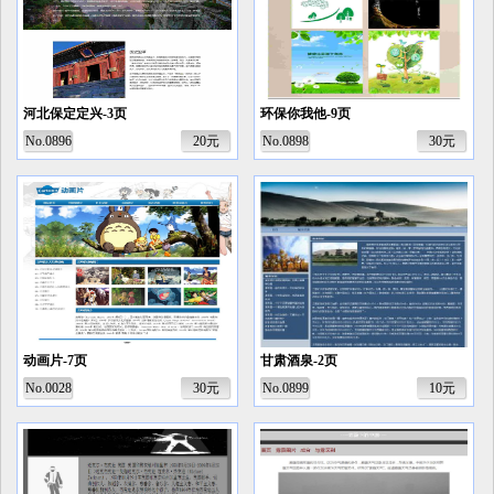
河北保定定兴-3页
环保你我他-9页
No.0896
20元
No.0898
30元
动画片-7页
甘肃酒泉-2页
No.0028
30元
No.0899
10元