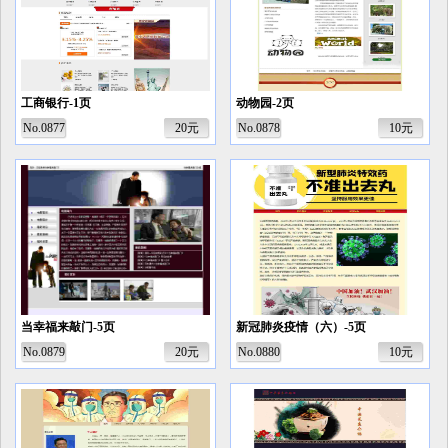
工商银行-1页
动物园-2页
No.0877
20元
No.0878
10元
当幸福来敲门-5页
新冠肺炎疫情（六）-5页
No.0879
20元
No.0880
10元