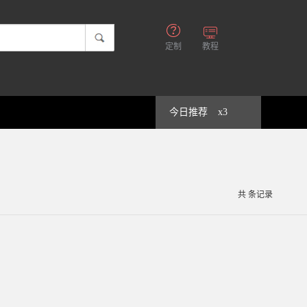
定制
教程
今日推荐
x3
共
条记录