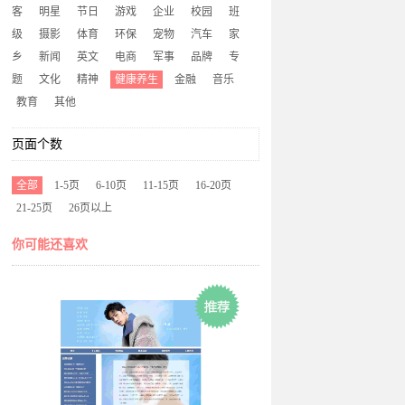
客
明星
节日
游戏
企业
校园
班
级
摄影
体育
环保
宠物
汽车
家
乡
新闻
英文
电商
军事
品牌
专
题
文化
精神
健康养生
金融
音乐
教育
其他
页面个数
全部
1-5页
6-10页
11-15页
16-20页
21-25页
26页以上
你可能还喜欢