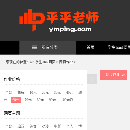
所有分类
首页
学生html网
您现在的位置：
a
>
学生html网页
>
网页作业
>
网页作业
作业价格
全部
免费
10元
20元
30元
40元
50
元
60元
70元
80元
90元
100元以上
网页主题
全部
旅游
美食
动漫
电影
个人
博