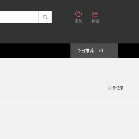
定制
教程
今日推荐
x3
共
条记录