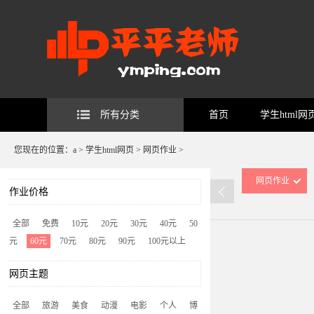
所有分类
首页
学生html网
您现在的位置：
a
>
学生html网页
>
网页作业
>
网页作业
作业价格
全部
免费
10元
20元
30元
40元
50
元
60元
70元
80元
90元
100元以上
网页主题
全部
旅游
美食
动漫
电影
个人
博