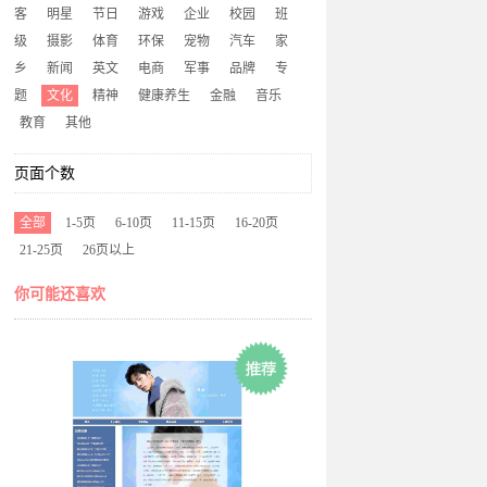
客
明星
节日
游戏
企业
校园
班
级
摄影
体育
环保
宠物
汽车
家
乡
新闻
英文
电商
军事
品牌
专
题
文化
精神
健康养生
金融
音乐
教育
其他
页面个数
全部
1-5页
6-10页
11-15页
16-20页
21-25页
26页以上
你可能还喜欢