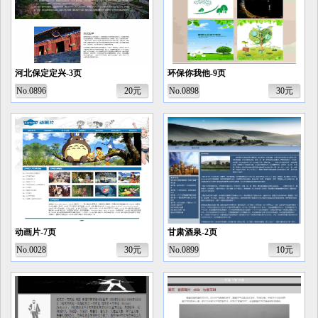
河北保定定兴-3页
环保你我他-9页
No.0896
20元
No.0898
30元
动画片-7页
甘肃酒泉-2页
No.0028
30元
No.0899
10元