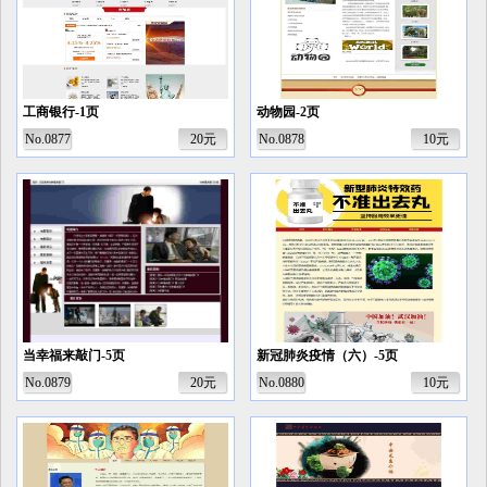
工商银行-1页
动物园-2页
No.0877
20元
No.0878
10元
当幸福来敲门-5页
新冠肺炎疫情（六）-5页
No.0879
20元
No.0880
10元