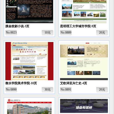
摸金校尉小说-3页
昆明理工大学城市学院-9页
No.0023
10元
No.0889
20元
衡水学院美术学院-10页
艾欧泽亚兴亡史-4页
No.0890
30元
No.0891
20元