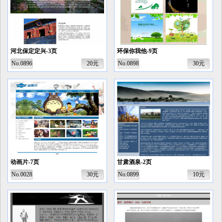
河北保定定兴-3页
环保你我他-9页
No.0896
20元
No.0898
30元
动画片-7页
甘肃酒泉-2页
No.0028
30元
No.0899
10元