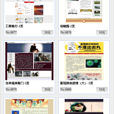
工商银行-1页
动物园-2页
No.0877
20元
No.0878
10元
当幸福来敲门-5页
新冠肺炎疫情（六）-5页
No.0879
20元
No.0880
10元