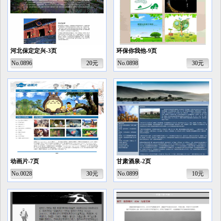
河北保定定兴-3页
环保你我他-9页
No.0896
20元
No.0898
30元
动画片-7页
甘肃酒泉-2页
No.0028
30元
No.0899
10元