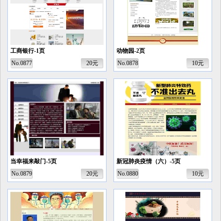
工商银行-1页
动物园-2页
No.0877
20元
No.0878
10元
当幸福来敲门-5页
新冠肺炎疫情（六）-5页
No.0879
20元
No.0880
10元