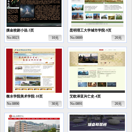
摸金校尉小说-3页
昆明理工大学城市学院-9页
No.0023
10元
No.0889
20元
衡水学院美术学院-10页
艾欧泽亚兴亡史-4页
No.0890
30元
No.0891
20元