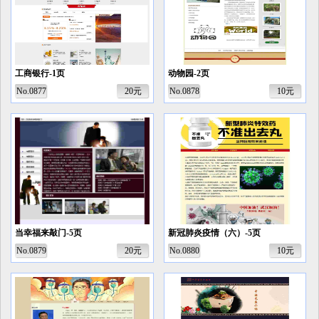
工商银行-1页
动物园-2页
No.0877
20元
No.0878
10元
当幸福来敲门-5页
新冠肺炎疫情（六）-5页
No.0879
20元
No.0880
10元