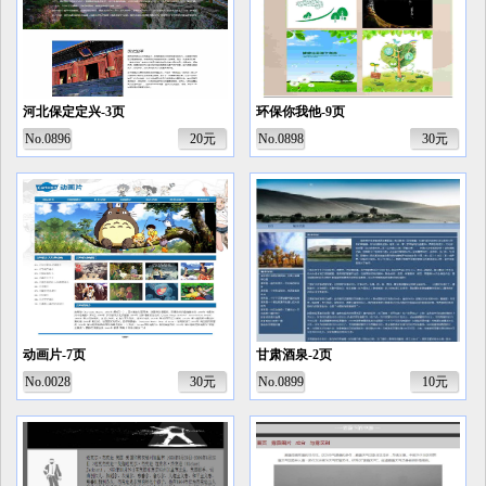
河北保定定兴-3页
环保你我他-9页
No.0896
20元
No.0898
30元
动画片-7页
甘肃酒泉-2页
No.0028
30元
No.0899
10元