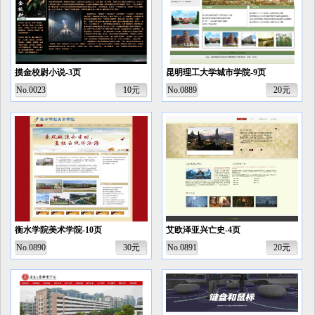
摸金校尉小说-3页
昆明理工大学城市学院-9页
No.0023
10元
No.0889
20元
衡水学院美术学院-10页
艾欧泽亚兴亡史-4页
No.0890
30元
No.0891
20元