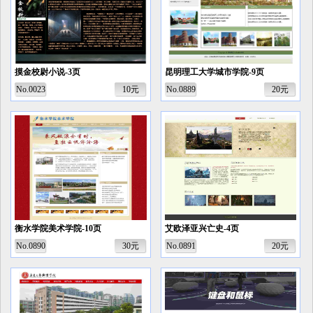
摸金校尉小说-3页
昆明理工大学城市学院-9页
No.0023
10元
No.0889
20元
衡水学院美术学院-10页
艾欧泽亚兴亡史-4页
No.0890
30元
No.0891
20元