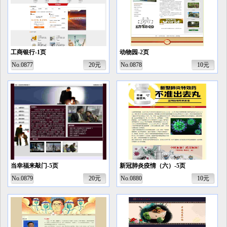
工商银行-1页
动物园-2页
No.0877
20元
No.0878
10元
当幸福来敲门-5页
新冠肺炎疫情（六）-5页
No.0879
20元
No.0880
10元