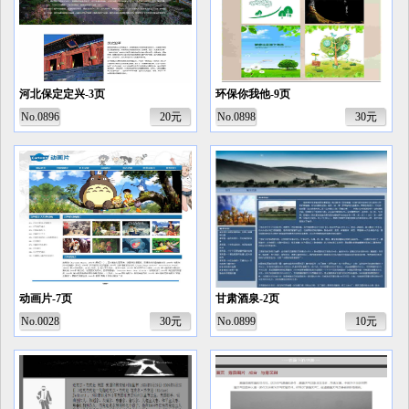
河北保定定兴-3页
环保你我他-9页
No.0896
20元
No.0898
30元
动画片-7页
甘肃酒泉-2页
No.0028
30元
No.0899
10元