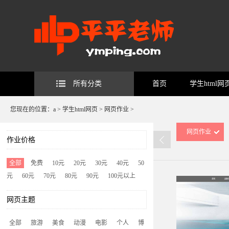
所有分类
首页
学生html网
您现在的位置：
a
>
学生html网页
>
网页作业
>
网页作业
作业价格
全部
免费
10元
20元
30元
40元
50
元
60元
70元
80元
90元
100元以上
网页主题
全部
旅游
美食
动漫
电影
个人
博