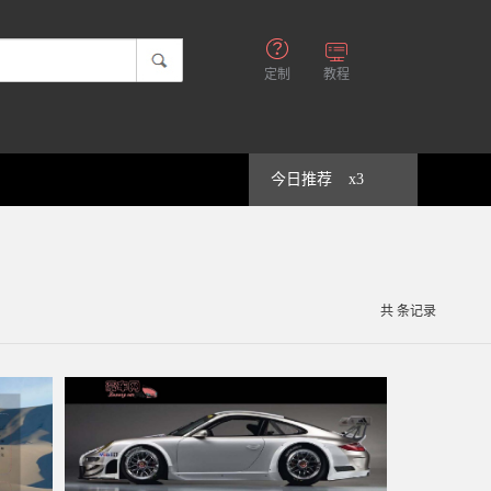
定制
教程
今日推荐
x3
共
条记录