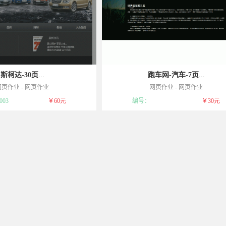
斯柯达-30页
...
跑车网-汽车-7页
...
网页作业
-
网页作业
网页作业
-
网页作业
品，一经售出不予退货，敬请谅解！
模板属于可复制品，一经售出不予退货，敬
03
￥60元
编号：
￥30元