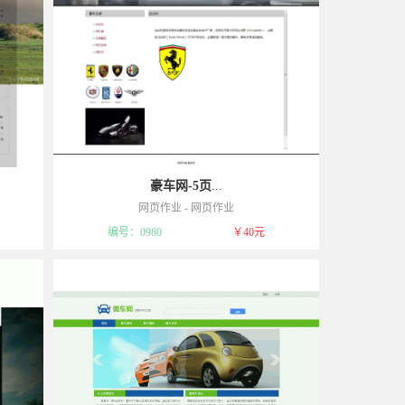
豪车网-5页
...
网页作业
-
网页作业
请谅解！
模板属于可复制品，一经售出不予退货，敬请谅解！
编号：0980
￥40元