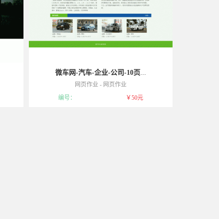
微车网-汽车-企业-公司-10页
...
网页作业
-
网页作业
请谅解！
模板属于可复制品，一经售出不予退货，敬请谅解！
编号：
￥50元