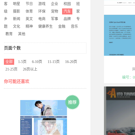
客
明星
节日
游戏
企业
校园
班
级
摄影
体育
环保
宠物
汽车
家
乡
新闻
英文
电商
军事
品牌
专
题
文化
精神
健康养生
金融
音乐
教育
其他
页面个数
全部
1-5页
6-10页
11-15页
16-20页
21-25页
26页以上
模板属于可复制
编号：09
你可能还喜欢