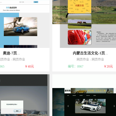
奥迪-7页
...
内蒙古生活文化-1页
...
网页作业
-
网页作业
网页作业
-
网页作业
品，一经售出不予退货，敬请谅解！
模板属于可复制品，一经售出不予退货，敬
65
￥40元
编号：0967
￥20元