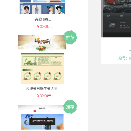
肖战-6页
...
￥30.00元
模板属于可复制
编号：00
传统节日端午节-5页
...
￥30.00元