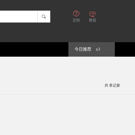
定制
教程
今日推荐
x3
共
条记录