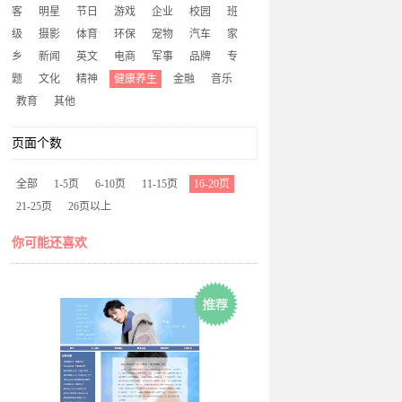
客
明星
节日
游戏
企业
校园
班
级
摄影
体育
环保
宠物
汽车
家
乡
新闻
英文
电商
军事
品牌
专
题
文化
精神
健康养生
金融
音乐
教育
其他
页面个数
全部
1-5页
6-10页
11-15页
16-20页
21-25页
26页以上
你可能还喜欢