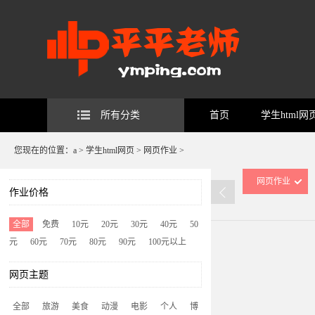
所有分类
首页
学生html网
您现在的位置：
a
>
学生html网页
>
网页作业
>
网页作业
作业价格
全部
免费
10元
20元
30元
40元
50
元
60元
70元
80元
90元
100元以上
网页主题
全部
旅游
美食
动漫
电影
个人
博